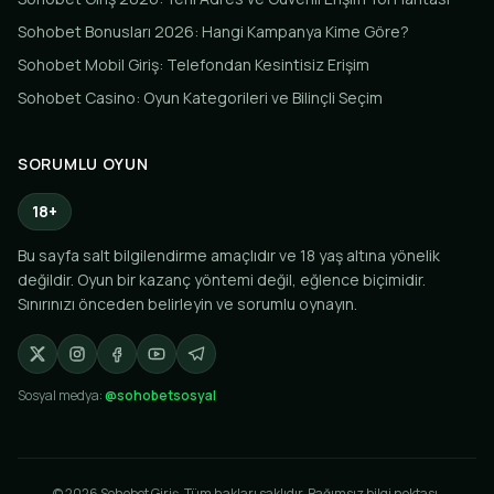
Sohobet Bonusları 2026: Hangi Kampanya Kime Göre?
Sohobet Mobil Giriş: Telefondan Kesintisiz Erişim
Sohobet Casino: Oyun Kategorileri ve Bilinçli Seçim
SORUMLU OYUN
18+
Bu sayfa salt bilgilendirme amaçlıdır ve 18 yaş altına yönelik
değildir. Oyun bir kazanç yöntemi değil, eğlence biçimidir.
Sınırınızı önceden belirleyin ve sorumlu oynayın.
Sosyal medya:
@sohobetsosyal
©
2026
Sohobet Giriş
. Tüm hakları saklıdır. Bağımsız bilgi noktası.