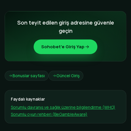
Son teyit edilen giriş adresine güvenle
geçin
Sohobet'e Giriş Yap
Bonuslar sayfası
Güncel Giriş
Faydalı kaynaklar
Sorumlu davranış ve sağlık üzerine bilgilendirme (WHO)
Sorumlu oyun rehberi (BeGambleAware)