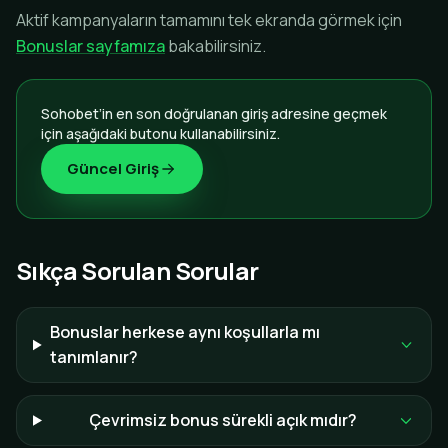
Aktif kampanyaların tamamını tek ekranda görmek için
Bonuslar sayfamıza
bakabilirsiniz.
Sohobet’in en son doğrulanan giriş adresine geçmek
için aşağıdaki butonu kullanabilirsiniz.
Güncel Giriş
Sıkça Sorulan Sorular
Bonuslar herkese aynı koşullarla mı
tanımlanır?
Çevrimsiz bonus sürekli açık mıdır?