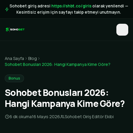
Sohobet giriş adresi
https://shbt.co/giris
olarak yenilendi —
Kesintisiz erişim için sayfayı takip etmeyi unutmayın.
Sohobet Giriş
Ana Sayfa
Blog
Güncel Adres
Sohobet Bonusları 2026: Hangi Kampanya Kime Göre?
Bonuslar
Bonus
Blog
Sohobet Bonusları 2026:
SSS
Hangi Kampanya Kime Göre?
İletişim
6 dk
okuma
16 Mayıs 2026
Sohobet Giriş
Editör Ekibi
Kayıt Ol
Giriş Yap