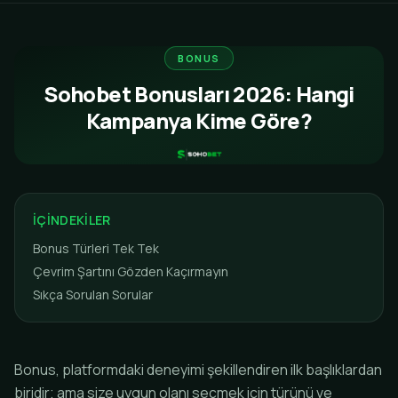
BONUS
Sohobet Bonusları 2026: Hangi
Kampanya Kime Göre?
İÇINDEKILER
Bonus Türleri Tek Tek
Çevrim Şartını Gözden Kaçırmayın
Sıkça Sorulan Sorular
Bonus, platformdaki deneyimi şekillendiren ilk başlıklardan
biridir; ama size uygun olanı seçmek için türünü ve