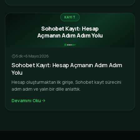
KAYIT
Sohobet Kayıt: Hesap
Açmanın Adım Adım Yolu
5 dk
•
6 Mayıs 2026
Sohobet Kayıt: Hesap Açmanın Adım Adım
Yolu
Hesap oluşturmaktan ilk girişe, Sohobet kayıt sürecini
adım adım ve yalın bir dille anlattık.
Devamını Oku