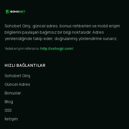
Sohobet Giriş
; güncel adres, bonus rehberleri ve mobil erişim
bilgilerini paylaşan bağımsız bir bilgi noktasıdır. Adres
yenilendiğinde takip eder, doğrulanmış yönlendirme sunarız.
Yedek erişim referansı:
http://sohogir.com/
HIZLI BAĞLANTILAR
Sohobet Giriş
Güncel Adres
Bonuslar
Blog
SSS
İletişim