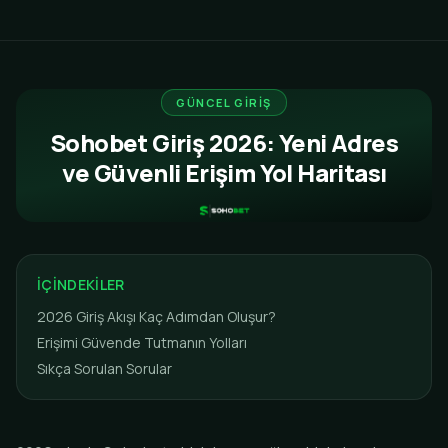
GÜNCEL GIRIŞ
Sohobet Giriş 2026: Yeni Adres
ve Güvenli Erişim Yol Haritası
İÇINDEKILER
2026 Giriş Akışı Kaç Adımdan Oluşur?
Erişimi Güvende Tutmanın Yolları
Sıkça Sorulan Sorular