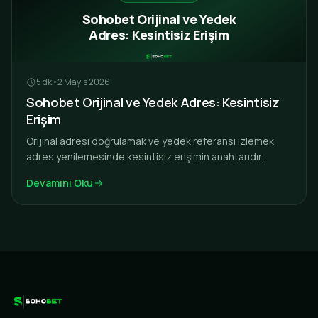
Sohobet Orijinal ve Yedek
Adres: Kesintisiz Erişim
5 dk
•
2 Mayıs 2026
Sohobet Orijinal ve Yedek Adres: Kesintisiz
Erişim
Orijinal adresi doğrulamak ve yedek referansı izlemek,
adres yenilemesinde kesintisiz erişimin anahtarıdır.
Devamını Oku