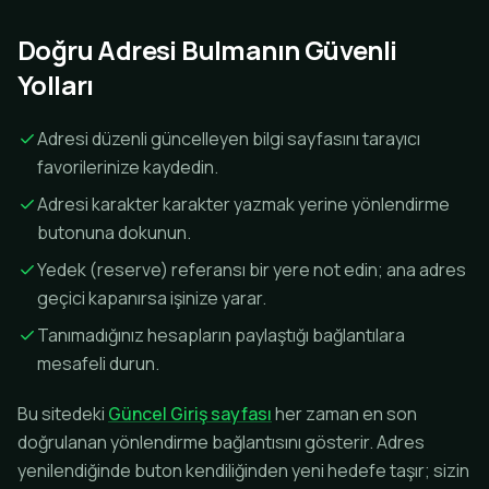
Doğru Adresi Bulmanın Güvenli
Yolları
Adresi düzenli güncelleyen bilgi sayfasını tarayıcı
favorilerinize kaydedin.
Adresi karakter karakter yazmak yerine yönlendirme
butonuna dokunun.
Yedek (reserve) referansı bir yere not edin; ana adres
geçici kapanırsa işinize yarar.
Tanımadığınız hesapların paylaştığı bağlantılara
mesafeli durun.
Bu sitedeki
Güncel Giriş sayfası
her zaman en son
doğrulanan yönlendirme bağlantısını gösterir. Adres
yenilendiğinde buton kendiliğinden yeni hedefe taşır; sizin