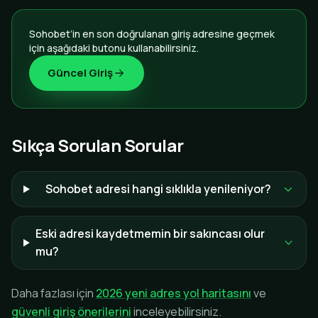
Sohobet’in en son doğrulanan giriş adresine geçmek
için aşağıdaki butonu kullanabilirsiniz.
Güncel Giriş
Sıkça Sorulan Sorular
Sohobet adresi hangi sıklıkla yenileniyor?
Eski adresi kaydetmemin bir sakıncası olur
mu?
Daha fazlası için
2026 yeni adres yol haritasını
ve
güvenli giriş önerilerini
inceleyebilirsiniz.