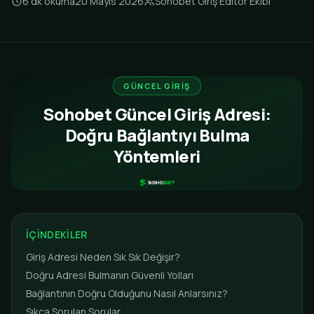
6 dk
okuma
20 Mayıs 2026
Sohobet Giriş
Editör Ekibi
GÜNCEL GIRIŞ
Sohobet Güncel Giriş Adresi:
Doğru Bağlantıyı Bulma
Yöntemleri
İÇINDEKILER
Giriş Adresi Neden Sık Sık Değişir?
Doğru Adresi Bulmanın Güvenli Yolları
Bağlantının Doğru Olduğunu Nasıl Anlarsınız?
Sıkça Sorulan Sorular