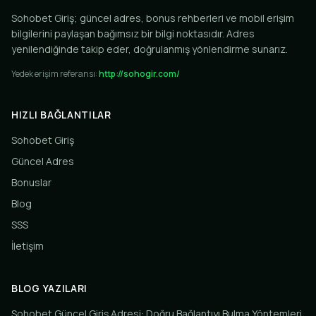
Sohobet Giriş
; güncel adres, bonus rehberleri ve mobil erişim
bilgilerini paylaşan bağımsız bir bilgi noktasıdır. Adres
yenilendiğinde takip eder, doğrulanmış yönlendirme sunarız.
Yedek erişim referansı:
http://sohogir.com/
HIZLI BAĞLANTILAR
Sohobet Giriş
Güncel Adres
Bonuslar
Blog
SSS
İletişim
BLOG YAZILARI
Sohobet Güncel Giriş Adresi: Doğru Bağlantıyı Bulma Yöntemleri