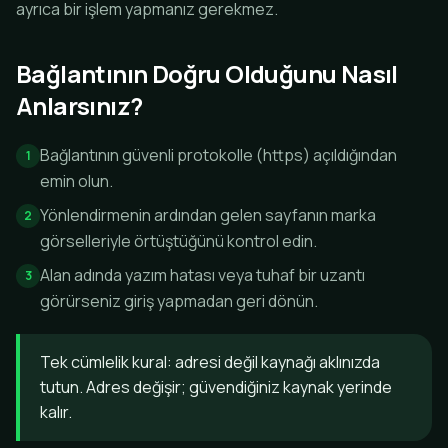
ayrıca bir işlem yapmanız gerekmez.
Bağlantının Doğru Olduğunu Nasıl
Anlarsınız?
Bağlantının güvenli protokolle (https) açıldığından
1
emin olun.
Yönlendirmenin ardından gelen sayfanın marka
2
görselleriyle örtüştüğünü kontrol edin.
Alan adında yazım hatası veya tuhaf bir uzantı
3
görürseniz giriş yapmadan geri dönün.
Tek cümlelik kural: adresi değil kaynağı aklınızda
tutun. Adres değişir; güvendiğiniz kaynak yerinde
kalır.