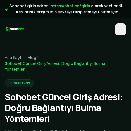
Sohobet giriş adresi
https://shbt.co/giris
olarak yenilendi —
Kesintisiz erişim için sayfayı takip etmeyi unutmayın.
Sohobet Giriş
Ana Sayfa
Blog
Güncel Adres
Sohobet Güncel Giriş Adresi: Doğru Bağlantıyı Bulma
Yöntemleri
Bonuslar
Güncel Giriş
Blog
Sohobet Güncel Giriş Adresi:
SSS
Doğru Bağlantıyı Bulma
İletişim
Yöntemleri
Kayıt Ol
Giriş Yap