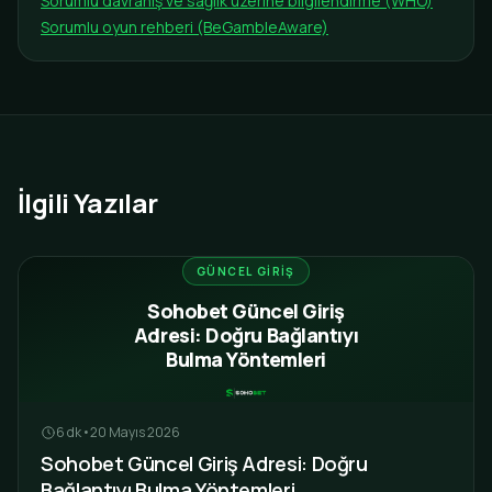
Sorumlu davranış ve sağlık üzerine bilgilendirme (WHO)
Sorumlu oyun rehberi (BeGambleAware)
İlgili Yazılar
GÜNCEL GIRIŞ
Sohobet Güncel Giriş
Adresi: Doğru Bağlantıyı
Bulma Yöntemleri
6 dk
•
20 Mayıs 2026
Sohobet Güncel Giriş Adresi: Doğru
Bağlantıyı Bulma Yöntemleri