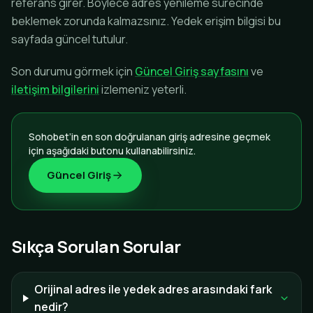
referans girer. Böylece adres yenileme sürecinde
beklemek zorunda kalmazsınız. Yedek erişim bilgisi bu
sayfada güncel tutulur.
Son durumu görmek için
Güncel Giriş sayfasını
ve
iletişim bilgilerini
izlemeniz yeterli.
Sohobet’in en son doğrulanan giriş adresine geçmek
için aşağıdaki butonu kullanabilirsiniz.
Güncel Giriş
Sıkça Sorulan Sorular
Orijinal adres ile yedek adres arasındaki fark
nedir?