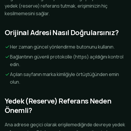
yedek (reserve) referans tutmak, erişiminizin hiç
kesilmemesini sağlar.
Orijinal Adresi Nasıl Doğrularsınız?
Her zaman güncel yönlendirme butonunu kullanın.
Bağlantının güvenli protokolle (https) açıldığını kontrol
edin.
Açılan sayfanın marka kimliğiyle örtüştüğünden emin
olun.
Yedek (Reserve) Referans Neden
Önemli?
Ana adrese geçici olarak erişilemediğinde devreye yedek