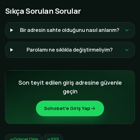
Sıkça Sorulan Sorular
Bir adresin sahte olduğunu nasıl anlarım?
Parolamı ne sıklıkla değiştirmeliyim?
Son teyit edilen giriş adresine güvenle
geçin
Sohobet'e Giriş Yap
Güncel Giriş
SSS