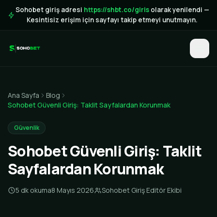
Sohobet giriş adresi
https://shbt.co/giris
olarak yenilendi —
Kesintisiz erişim için sayfayı takip etmeyi unutmayın.
Sohobet Giriş
Ana Sayfa
Blog
Güncel Adres
Sohobet Güvenli Giriş: Taklit Sayfalardan Korunmak
Bonuslar
Güvenlik
Blog
Sohobet Güvenli Giriş: Taklit
SSS
Sayfalardan Korunmak
İletişim
5 dk
okuma
8 Mayıs 2026
Sohobet Giriş
Editör Ekibi
Kayıt Ol
Giriş Yap