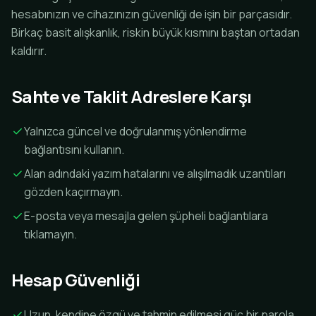
hesabınızın ve cihazınızın güvenliği de işin bir parçasıdır.
Birkaç basit alışkanlık, riskin büyük kısmını baştan ortadan
kaldırır.
Sahte ve Taklit Adreslere Karşı
Yalnızca güncel ve doğrulanmış yönlendirme
bağlantısını kullanın.
Alan adındaki yazım hatalarını ve alışılmadık uzantıları
gözden kaçırmayın.
E-posta veya mesajla gelen şüpheli bağlantılara
tıklamayın.
Hesap Güvenliği
Uzun, kendine özgü ve tahmin edilmesi güç bir parola