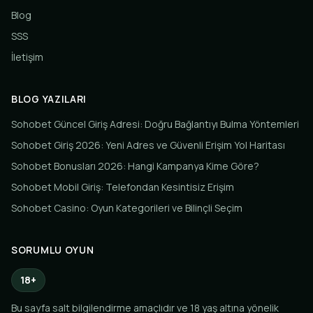
Blog
SSS
İletişim
BLOG YAZILARI
Sohobet Güncel Giriş Adresi: Doğru Bağlantıyı Bulma Yöntemleri
Sohobet Giriş 2026: Yeni Adres ve Güvenli Erişim Yol Haritası
Sohobet Bonusları 2026: Hangi Kampanya Kime Göre?
Sohobet Mobil Giriş: Telefondan Kesintisiz Erişim
Sohobet Casino: Oyun Kategorileri ve Bilinçli Seçim
SORUMLU OYUN
18+
Bu sayfa salt bilgilendirme amaçlıdır ve 18 yaş altına yönelik